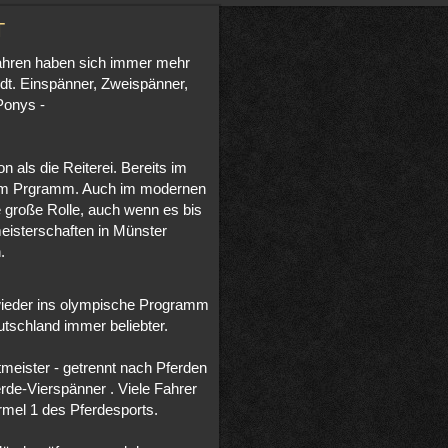
T
n Jahren haben sich immer mehr
ndt. Einspänner, Zweispänner,
Ponys -
n als die Reiterei. Bereits im
zum Prgramm. Auch im modernen
e große Rolle, auch wenn es bis
eisterschaften in Münster
.
t wieder ins olympische Programm
utschland immer beliebter.
meister - getrennt nach Pferden
rde-Vierspänner . Viele Fahrer
rmel 1 des Pferdesports.