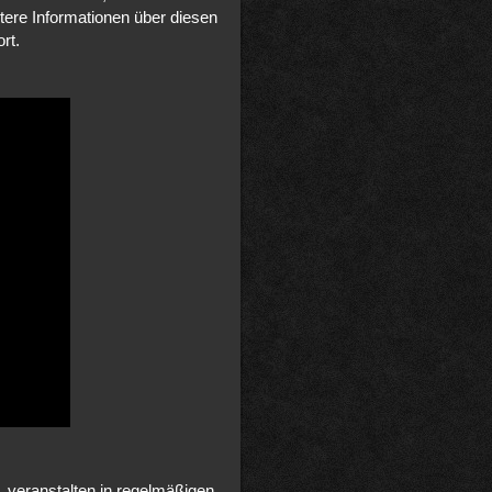
itere Informationen über diesen
rt.
 veranstalten in regelmäßigen